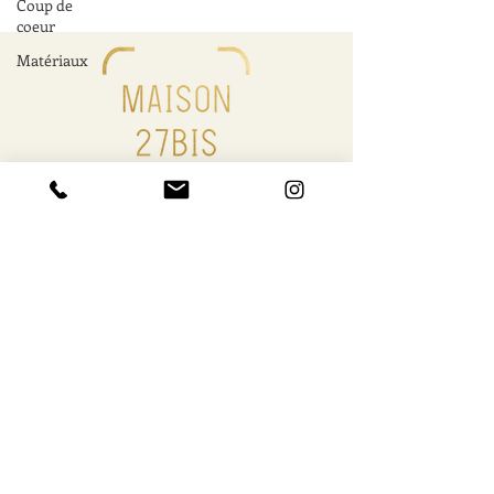
Coup de
coeur
Matériaux
Maison27bis vous accompagne dans vos projets
de rénovation, d’extension, de surélévation et de
décoration d’intérieur sur Nantes et sa région.
Informations utiles
Liens utiles
54 rue des hauts pavés 44000 Nantes
06 58 30 84 15
agence@maison27bis.com
Prestations